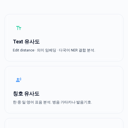
text_fields
Text 유사도
Edit distance · 의미 임베딩 · 다국어 NER 결합 분석.
record_voice_over
칭호 유사도
한·중·일·영어 표음 분석. 병음·가타카나·발음기호.